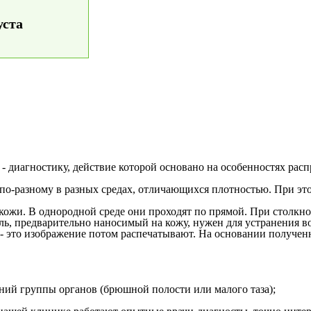
уста
 диагностику, действие которой основано на особенностях расп
я по-разному в разных средах, отличающихся плотностью. При э
 кожи. В однородной среде они проходят по прямой. При столкн
ель, предварительно наносимый на кожу, нужен для устранения в
е - это изображение потом распечатывают. На основании получе
аний группы органов (брюшной полости или малого таза);