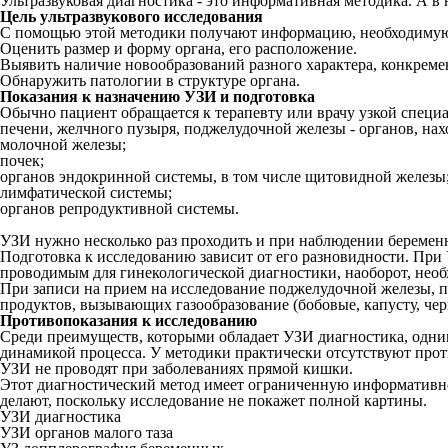
Ультразвуковая диагностика - это информативная методика. А 
Цель ультразвукового исследования
С помощью этой методики получают информацию, необходимую д
Оценить размер и форму органа, его расположение.
Выявить наличие новообразований разного характера, конкреме
Обнаружить патологии в структуре органа.
Показания к назначению УЗИ и подготовка
Обычно пациент обращается к терапевту или врачу узкой специ
печени, желчного пузыря, поджелудочной железы - органов, на
молочной железы;
почек;
органов эндокринной системы, в том числе щитовидной железы
лимфатической системы;
органов репродуктивной системы.
УЗИ нужно несколько раз проходить и при наблюдении беременн
Подготовка к исследованию зависит от его разновидности. Пр
проводимым для гинекологической диагностики, наоборот, нео
При записи на прием на исследование поджелудочной железы, 
продуктов, вызывающих газообразование (бобовые, капусту, чер
Противопоказания к исследованию
Среди преимуществ, которыми обладает УЗИ диагностика, одним 
динамикой процесса. У методики практически отсутствуют прот
УЗИ не проводят при заболеваниях прямой кишки.
Этот диагностический метод имеет ограниченную информативно
делают, поскольку исследование не покажет полной картины.
УЗИ диагностика
УЗИ органов малого таза