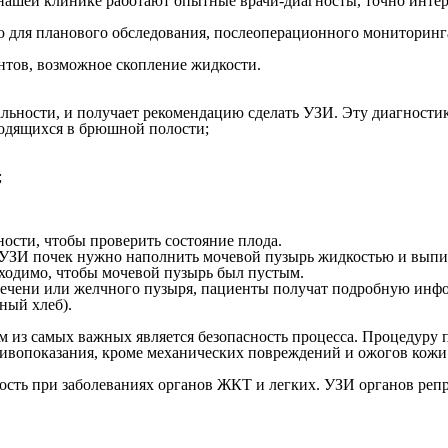
в нашей клинике работают опытные врачи-диагносты, точно инте
ля планового обследования, послеоперационного мониторинга,
нтов, возможное скопление жидкости.
альности, и получает рекомендацию сделать УЗИ. Эту диагности
ходящихся в брюшной полости;
;
ости, чтобы проверить состояние плода.
и УЗИ почек нужно наполнить мочевой пузырь жидкостью и выпи
бходимо, чтобы мочевой пузырь был пустым.
печени или желчного пузыря, пациенты получат подробную инф
ный хлеб).
из самых важных является безопасность процесса. Процедуру по
ивопоказания, кроме механических повреждений и ожогов кожи 
сть при заболеваниях органов ЖКТ и легких. УЗИ органов репр