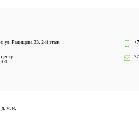
г, ул. Радищева 33, 2-й этаж.
+7
 центр
37
1:00
д. м. н.