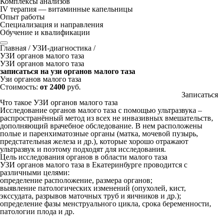
Комплексы анализов
IV терапия — витаминные капельницы
Опыт работы
Специализация и направления
Обучение и квалификации
Главная
/
УЗИ-диагностика
/
УЗИ органов малого таза
УЗИ органов малого таза
записаться на узи органов малого таза
Узи органов малого таза
Стоимость:
от 2400
руб.
Записаться
Что такое УЗИ органов малого таза
Исследование органов малого таза с помощью ультразвука –
распространённый метод из всех не инвазивных вмешательств,
дополняющий врачебное обследование. В нем расположены
полые и паренхиматозные органы (матка, мочевой пузырь,
предстательная железа и др.), которые хорошо отражают
ультразвук и поэтому подходят для исследования.
Цель исследования органов в области малого таза
УЗИ органов малого таза в Екатеринбурге проводится с
различными целями:
определение расположение, размера органов;
выявление патологических изменений (опухолей, кист,
экссудата, разрывов маточных труб и яичников и др.);
определение фазы менструального цикла, срока беременности,
патологии плода и др.