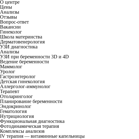
О центре
Цены
Анализы
Отзывы
Вопрос-ответ
Вакансии
Гинеколог
Школа материнства
Дерматовенерология
УЗИ диагностика
Анализы
УЗИ при беременности 3D и 4D
Ведение беременности
Маммолог
Уролог
Гастроэнтеролог
Детская гинекология
Аллерголог-иммунолог
Терапевт
Отоларинголог
Планирование беременности
Эндокринолог
Гематология
Нутрициология
Функциональная диагностика
Фотодинамическая терапия
Комплексы анализов
IV терапия — витаминные капельницы