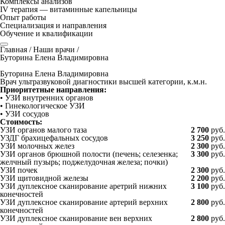
Комплексы анализов
IV терапия — витаминные капельницы
Опыт работы
Специализация и направления
Обучение и квалификации
Главная
/
Наши врачи
/
Буторина Елена Владимировна
Буторина Елена Владимировна
Врач ультразвуковой диагностики высшей категории, к.м.н.
Приоритетные направления:
• УЗИ внутренних органов
• Гинекологическое УЗИ
• УЗИ сосудов
Стоимость:
УЗИ органов малого таза
2 700
руб.
УЗДГ брахицефальных сосудов
3 250
руб.
УЗИ молочных желез
2 300
руб.
УЗИ органов брюшной полости
(печень; селезенка;
3 300
руб.
желчный пузырь; поджелудочная железа; почки)
УЗИ почек
2 300
руб.
УЗИ щитовидной железы
2 200
руб.
УЗИ дуплексное сканирование аретрий нижних
3 100
руб.
конечностей
УЗИ дуплексное сканирование артерий верхних
2 800
руб.
конечностей
УЗИ дуплексное сканирование вен верхних
2 800
руб.