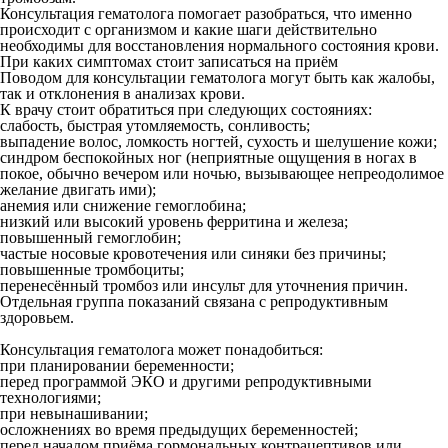
Консультация гематолога помогает разобраться, что именно
происходит с организмом и какие шаги действительно
необходимы для восстановления нормального состояния крови.
При каких симптомах стоит записаться на приём
Поводом для консультации гематолога могут быть как жалобы,
так и отклонения в анализах крови.
К врачу стоит обратиться при следующих состояниях:
слабость, быстрая утомляемость, сонливость;
выпадение волос, ломкость ногтей, сухость и шелушение кожи;
синдром беспокойных ног (неприятные ощущения в ногах в
покое, обычно вечером или ночью, вызывающее непреодолимое
желание двигать ими);
анемия или снижение гемоглобина;
низкий или высокий уровень ферритина и железа;
повышенный гемоглобин;
частые носовые кровотечения или синяки без причины;
повышенные тромбоциты;
перенесённый тромбоз или инсульт для уточнения причин.
Отдельная группа показаний связана с репродуктивным
здоровьем.
Консультация гематолога может понадобиться:
при планировании беременности;
перед программой ЭКО и другими репродуктивными
технологиями;
при невынашивании;
осложнениях во время предыдущих беременностей;
перед началом приёма гормональных контрацептивов или