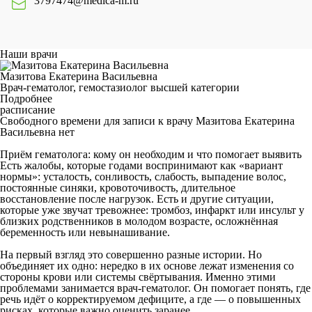
3797474@medica-m.ru
Наши врачи
Мазитова Екатерина Васильевна
Врач-гематолог, гемостазиолог высшей категории
Подробнее
расписание
Свободного времени для записи к врачу
Мазитова Екатерина
Васильевна
нет
Приём гематолога: кому он необходим и что помогает выявить
Есть жалобы, которые годами воспринимают как «вариант
нормы»: усталость, сонливость, слабость, выпадение волос,
постоянные синяки, кровоточивость, длительное
восстановление после нагрузок. Есть и другие ситуации,
которые уже звучат тревожнее: тромбоз, инфаркт или инсульт у
близких родственников в молодом возрасте, осложнённая
беременность или невынашивание.
На первый взгляд это совершенно разные истории. Но
объединяет их одно: нередко в их основе лежат изменения со
стороны крови или системы свёртывания. Именно этими
проблемами занимается врач-гематолог. Он помогает понять, где
речь идёт о корректируемом дефиците, а где — о повышенных
рисках, которые важно оценить заранее.