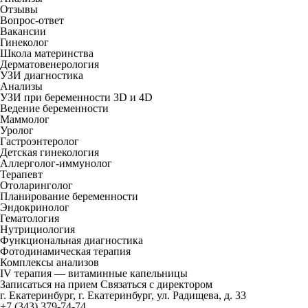
Отзывы
Вопрос-ответ
Вакансии
Гинеколог
Школа материнства
Дерматовенерология
УЗИ диагностика
Анализы
УЗИ при беременности 3D и 4D
Ведение беременности
Маммолог
Уролог
Гастроэнтеролог
Детская гинекология
Аллерголог-иммунолог
Терапевт
Отоларинголог
Планирование беременности
Эндокринолог
Гематология
Нутрициология
Функциональная диагностика
Фотодинамическая терапия
Комплексы анализов
IV терапия — витаминные капельницы
Записаться на прием
Связаться с директором
г. Екатеринбург, г. Екатеринбург, ул. Радищева, д. 33
+7 (343) 379-74-74