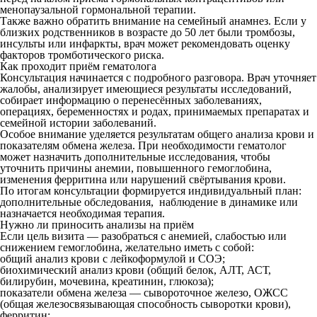
менопаузальной гормональной терапии.
Также важно обратить внимание на семейный анамнез. Если у
близких родственников в возрасте до 50 лет были тромбозы,
инсульты или инфаркты, врач может рекомендовать оценку
факторов тромботического риска.
Как проходит приём гематолога
Консультация начинается с подробного разговора. Врач уточняет
жалобы, анализирует имеющиеся результаты исследований,
собирает информацию о перенесённых заболеваниях,
операциях, беременностях и родах, принимаемых препаратах и
семейной истории заболеваний.
Особое внимание уделяется результатам общего анализа крови и
показателям обмена железа. При необходимости гематолог
может назначить дополнительные исследования, чтобы
уточнить причины анемии, повышенного гемоглобина,
изменения ферритина или нарушений свёртывания крови.
По итогам консультации формируется индивидуальный план:
дополнительные обследования, наблюдение в динамике или
назначается необходимая терапия.
Нужно ли приносить анализы на приём
Если цель визита — разобраться с анемией, слабостью или
снижением гемоглобина, желательно иметь с собой:
общий анализ крови с лейкоформулой и СОЭ;
биохимический анализ крови (общий белок, АЛТ, АСТ,
билирубин, мочевина, креатинин, глюкоза);
показатели обмена железа — сывороточное железо, ОЖСС
(общая железосвязывающая способность сыворотки крови),
ферритин;