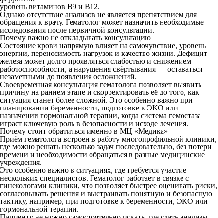
уровень витаминов В9 и В12.
Однако отсутствие анализов не является препятствием для
обращения к врачу. Гематолог может назначить необходимые
исследования после первичной консультации.
Почему важно не откладывать консультацию
Состояние крови напрямую влияет на самочувствие, уровень
энергии, переносимость нагрузок и качество жизни. Дефицит
железа может долго проявляться слабостью и снижением
работоспособности, а нарушения свёртывания — оставаться
незаметными до появления осложнений.
Своевременная консультация гематолога позволяет выявить
причину на раннем этапе и скорректировать её до того, как
ситуация станет более сложной. Это особенно важно при
планировании беременности, подготовке к ЭКО или
назначении гормональной терапии, когда система гемостаза
играет ключевую роль в безопасности и исходе лечения.
Почему стоит обратиться именно в МЦ «Медика»
Приём гематолога встроен в работу многопрофильной клиники,
где можно решать несколько задач последовательно, без потери
времени и необходимости обращаться в разные медицинские
учреждения.
Это особенно важно в ситуациях, где требуется участие
нескольких специалистов. Гематолог работает в связке с
гинекологами клиники, что позволяет быстрее оценивать риски,
согласовывать решения и выстраивать понятную и безопасную
тактику, например, при подготовке к беременности, ЭКО или
гормональной терапии.
Пациенту не нужно самостоятельно искать, где сдать анализы