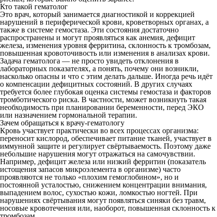
Кто такой гематолог
Это врач, который занимается диагностикой и коррекцией
нарушений в периферической крови, кроветворных органах, а
также в системе гемостаза. Эти состояния достаточно
распространены и могут проявляться как анемия, дефицит
железа, изменения уровня ферритина, склонность к тромбозам,
повышенная кровоточивость или изменения в анализах крови.
Задача гематолога — не просто увидеть отклонения в
лабораторных показателях, а понять, почему они возникли,
насколько опасны и что с этим делать дальше. Иногда речь идёт
о компенсации дефицитных состояний. В других случаях
требуется более глубокая оценка системы гемостаза и факторов
тромботического риска. В частности, может возникнуть такая
необходимость при планировании беременности, перед ЭКО
или назначением гормональной терапии.
Зачем обращаться к врачу-гематологу
Кровь участвует практически во всех процессах организма:
переносит кислород, обеспечивает питание тканей, участвует в
иммунной защите и регулирует свёртываемость. Поэтому даже
небольшие нарушения могут отражаться на самочувствии.
Например, дефицит железа или низкий ферритин (показатель
истощения запасов микроэлемента в организме) часто
проявляются не только «плохим гемоглобином», но и
постоянной усталостью, снижением концентрации внимания,
выпадением волос, сухостью кожи, ломкостью ногтей. При
нарушениях свёртывания могут появляться синяки без травм,
носовые кровотечения или, наоборот, повышенная склонность к
тромбозам.