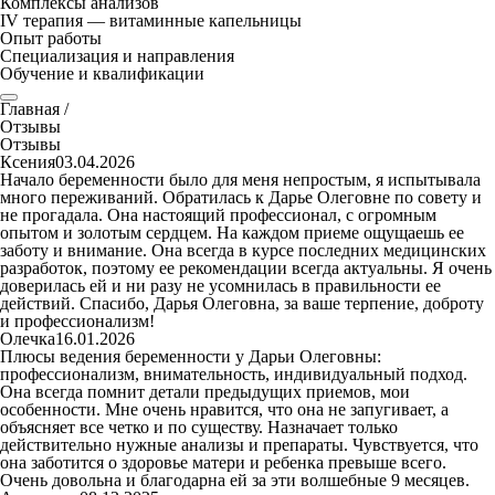
Комплексы анализов
IV терапия — витаминные капельницы
Опыт работы
Специализация и направления
Обучение и квалификации
Главная
/
Отзывы
Отзывы
Ксения
03.04.2026
Начало беременности было для меня непростым, я испытывала
много переживаний. Обратилась к Дарье Олеговне по совету и
не прогадала. Она настоящий профессионал, с огромным
опытом и золотым сердцем. На каждом приеме ощущаешь ее
заботу и внимание. Она всегда в курсе последних медицинских
разработок, поэтому ее рекомендации всегда актуальны. Я очень
доверилась ей и ни разу не усомнилась в правильности ее
действий. Спасибо, Дарья Олеговна, за ваше терпение, доброту
и профессионализм!
Олечка
16.01.2026
Плюсы ведения беременности у Дарьи Олеговны:
профессионализм, внимательность, индивидуальный подход.
Она всегда помнит детали предыдущих приемов, мои
особенности. Мне очень нравится, что она не запугивает, а
объясняет все четко и по существу. Назначает только
действительно нужные анализы и препараты. Чувствуется, что
она заботится о здоровье матери и ребенка превыше всего.
Очень довольна и благодарна ей за эти волшебные 9 месяцев.