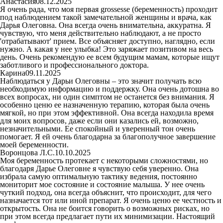
Анастасия
08.12.2025
Я очень рада, что моя первая grossesse (беременность) проходит
под наблюдением такой замечательной женщины и врача, как
Дарья Олеговна. Она всегда очень внимательна, аккуратна. Я
чувствую, что меня действительно наблюдают, а не просто
'отрабатывают' прием. Все объясняет доступно, наглядно, если
нужно. А какая у нее улыбка! Это заряжает позитивом на весь
день. Очень рекомендую ее всем будущим мамам, которые ищут
заботливого и профессионального доктора.
Карина
09.11.2025
Наблюдаться у Дарьи Олеговны – это значит получать всю
необходимую информацию и поддержку. Она очень дотошна во
всех вопросах, ни один симптом не останется без внимания. Я
особенно ценю ее назначенную терапию, которая была очень
мягкой, но при этом эффективной. Она всегда находила время
для моих вопросов, даже если они казались ей, возможно,
незначительными. Ее спокойный и уверенный тон очень
помогает. Я ей очень благодарна за благополучное завершение
моей беременности.
Воронцова Л.С.
10.10.2025
Моя беременность протекает с некоторыми сложностями, но
благодаря Дарье Олеговне я чувствую себя уверенно. Она
избрала самую оптимальную тактику ведения, постоянно
мониторит мое состояние и состояние малыша. У нее очень
чуткий подход, она всегда объяснит, что происходит, для чего
назначается тот или иной препарат. Я очень ценю ее честность и
открытость. Она не боится говорить о возможных рисках, но
при этом всегда предлагает пути их минимизации. Настоящий