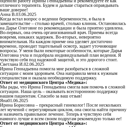
оценили работу Ирины Геннадьевны и рекомендуете ее как
отличного терапевта. Будем и дальше стараться оправдывать
ваше доверие!
Анна В.
03.06.2025
Когда встал вопрос о ведении беременности, я была в
замешательстве – столько врачей, столько клиник. Остановилась
на Дарье Олеговне по рекомендации и была приятно удивлена.
Во-первых, она очень организованный врач. Приемы всегда
вовремя, никаких задержек. Во-вторых, невероятно
внимательная. На каждом приеме она уделяет достаточно
времени, проводит тщательный осмотр, задает уточняющие
вопросы. У меня были некоторые особенности, которые Дарья
Олеговна учла и подобрала индивидуальный план ведения. Я
чувствую себя под надежной защитой, и это дорогого стоит.
Светлана И.
02.06.2025
Ирина Геннадьевна помогла мне разобраться в сложной
ситуации с моим здоровьем. Она направила меня к нужным
специалистам и оказала необходимую поддержку.
Ответ от медицинского Центра «Медика»:
Мы рады, что Ирина Геннадьевна смогла вам помочь в сложной
ситуации. Наша цель – оказывать всестороннюю поддержку
нашим пациентам. Спасибо за ваш отзыв!
Яна
01.06.2025
Ирина Борисовна – прекрасный гинеколог! После нескольких
лет мучений с нерегулярным циклом, она смогла найти причину
и назначить правильное лечение. Теперь я чувствую себя
намного лучше и всем своим подругам рекомендую только ее!
Ответ от медицинского Центра «Медика»: