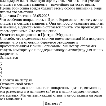
Благодарим вас за высокую оценку! Мы считаем, что умение
слушать и слышать пациента – важнейшее качество врача.
Ирина Борисовна всегда уделяет этому особое внимание. Рады,
что вы это заметили.
Кристина Олеговна
28.05.2025
Что особенно понравилось в Ирине Борисовне – это ее умение
слушать и слышать пациента. Она не просто назначает анализы
и лечение, а действительно старается понять, что происходит в
твоем организме. Это очень ценно
Ответ от медицинского Центра «Медика»:
Спасибо, что поделились своими впечатлениями! Мы искренне
ценим, что вы отметили бережное отношение и
профессионализм Ирины Борисовны. Мы всегда стараемся
создать комфортную и поддерживающую атмосферу для наших
пациентов.
Записаться
1
2
3
4
>
Перейти на flamp.ru
Оставьте свой отзыв
Оставьте отзыв о клинике или конкретном враче и, возможно,
мы разместим его на нашем сайте и в наших маркетинговых
материалах. Мы читаем каждый отзыв и не оставляем ни один
без внимания
Вас зовут*