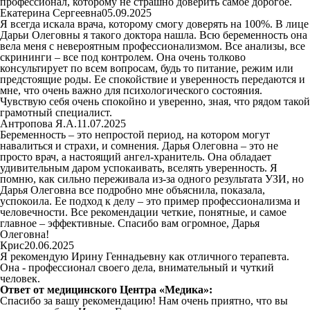
профессионал, которому не страшно доверить самое дорогое.
Екатерина Сергеевна
05.09.2025
Я всегда искала врача, которому смогу доверять на 100%. В лице
Дарьи Олеговны я такого доктора нашла. Всю беременность она
вела меня с невероятным профессионализмом. Все анализы, все
скрининги – все под контролем. Она очень толково
консультирует по всем вопросам, будь то питание, режим или
предстоящие роды. Ее спокойствие и уверенность передаются и
мне, что очень важно для психологического состояния.
Чувствую себя очень спокойно и уверенно, зная, что рядом такой
грамотный специалист.
Антропова Я.А.
11.07.2025
Беременность – это непростой период, на котором могут
навалиться и страхи, и сомнения. Дарья Олеговна – это не
просто врач, а настоящий ангел-хранитель. Она обладает
удивительным даром успокаивать, вселять уверенность. Я
помню, как сильно переживала из-за одного результата УЗИ, но
Дарья Олеговна все подробно мне объяснила, показала,
успокоила. Ее подход к делу – это пример профессионализма и
человечности. Все рекомендации четкие, понятные, и самое
главное – эффективные. Спасибо вам огромное, Дарья
Олеговна!
Крис
20.06.2025
Я рекомендую Ирину Геннадьевну как отличного терапевта.
Она - профессионал своего дела, внимательный и чуткий
человек.
Ответ от медицинского Центра «Медика»:
Спасибо за вашу рекомендацию! Нам очень приятно, что вы