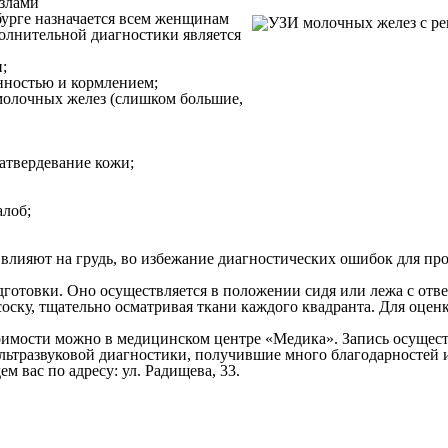
злами
урге назначается всем женщинам
полнительной диагностики является
;
нностью и кормлением;
 молочных желез (слишком большие,
затвердевание кожи;
алоб;
влияют на грудь, во избежание диагностических ошибок для пр
готовки. Оно осуществляется в положении сидя или лежа с отв
соску, тщательно осматривая ткани каждого квадранта. Для оцен
мости можно в медицинском центре «Медика». Запись осуществля
ьтразвуковой диагностики, получившие много благодарностей и
м вас по адресу: ул. Радищева, 33.