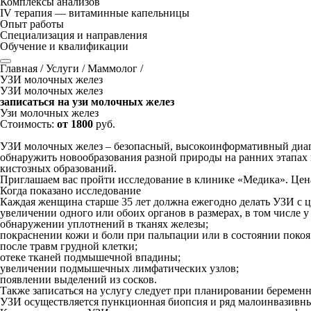
Комплексы анализов
IV терапия — витаминные капельницы
Опыт работы
Специализация и направления
Обучение и квалификации
Главная
/
Услуги
/
Маммолог
/
УЗИ молочных желез
УЗИ молочных желез
записаться на узи молочных желез
Узи молочных желез
Стоимость:
от 1800
руб.
УЗИ молочных желез – безопасный, высокоинформативный диагн
обнаружить новообразования разной природы на ранних этапах 
кистозных образований.
Приглашаем вас пройти исследование в клинике «Медика». Цен
Когда показано исследование
Каждая женщина старше 35 лет должна ежегодно делать УЗИ с ц
увеличении одного или обоих органов в размерах, в том числе 
обнаружении уплотнений в тканях железы;
покраснении кожи и боли при пальпации или в состоянии покоя
после травм грудной клетки;
отеке тканей подмышечной впадины;
увеличении подмышечных лимфатических узлов;
появлении выделений из сосков.
Также записаться на услугу следует при планировании беремен
УЗИ осуществляется пункционная биопсия и ряд малоинвазивны