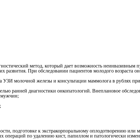
остический метод, который дает возможность неинвазивным пу
их развития. При обследовании пациентов молодого возраста о
а УЗИ молочной железы и консультации маммолога в рублях при
елью ранней диагностики онкопатологий. Внеплановое обследов
у мужчин;
;
ности, подготовке к экстракорпоральному оплодотворению или 
х операций по удалению кист, папиллом и патологически измен