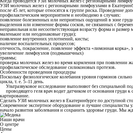
Когда проводится УЗИ молочных желез с регионарными лимфоу
УЗИ молочных желез с регионарными лимфоузлами в Екатеринб
после 45 лет, которые относятся к группе риска. Проведение до
профилактическим мероприятием и необходимо в случаях:
появление болезненных или неприятных ощущений в зоне груди
выделения или изменение формы сосков, не связанных с береме
неправильная или несоответствующая возрасту форма и размер
маленькие или неодинаковые груди);
появление внутренних уплотнений, кисты;
наличие воспалительных процессов;
отечность, покраснение, появление эффекта «лимонная корка», 
увеличение лимфоузлов (подмышечных)
травмы;
проверка молочных желез во время кормления при появлении ж
профилактическое обследование силиконовых протезов.
Особенности проведения процедуры
Поскольку физиологические колебания уровня гормонов сильно 
цикла, т. е. 5–11 день.
Ультразвуковое исследование выполняют без специальной под
проводящего геля врач водит датчиком от основания груди к 
картирование.
Сделать УЗИ молочных желез в Екатеринбурге по доступной стои
Современное экспертное оборудование и лучшие специалисты ул
начало развития заболевания и сохранить здоровье груди. Мы жде
Наши врачи
О центре
Цены