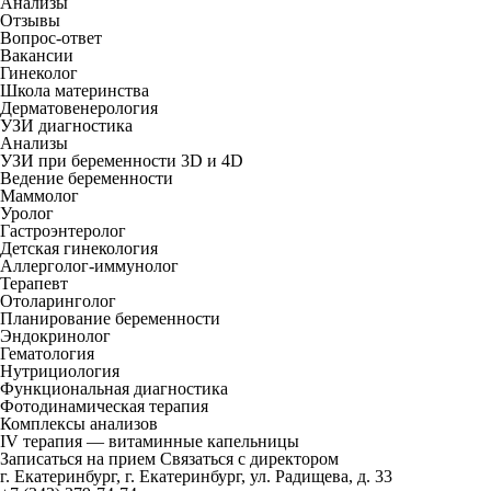
Анализы
Отзывы
Вопрос-ответ
Вакансии
Гинеколог
Школа материнства
Дерматовенерология
УЗИ диагностика
Анализы
УЗИ при беременности 3D и 4D
Ведение беременности
Маммолог
Уролог
Гастроэнтеролог
Детская гинекология
Аллерголог-иммунолог
Терапевт
Отоларинголог
Планирование беременности
Эндокринолог
Гематология
Нутрициология
Функциональная диагностика
Фотодинамическая терапия
Комплексы анализов
IV терапия — витаминные капельницы
Записаться на прием
Связаться с директором
г. Екатеринбург, г. Екатеринбург, ул. Радищева, д. 33