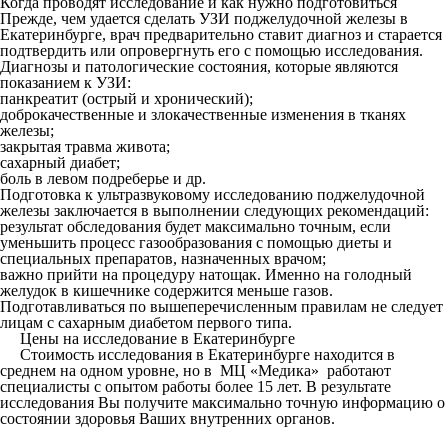
Когда проводят исследование и как нужно подготовиться
Прежде, чем удается сделать УЗИ поджелудочной железы в
Екатеринбурге, врач предварительно ставит диагноз и старается
подтвердить или опровергнуть его с помощью исследования.
Диагнозы и патологические состояния, которые являются
показанием к УЗИ:
панкреатит (острый и хронический);
доброкачественные и злокачественные изменения в тканях
железы;
закрытая травма живота;
сахарный диабет;
боль в левом подреберье и др.
Подготовка к ультразвуковому исследованию поджелудочной
железы заключается в выполнении следующих рекомендаций:
результат обследования будет максимально точным, если
уменьшить процесс газообразования с помощью диеты и
специальных препаратов, назначенных врачом;
важно прийти на процедуру натощак. Именно на голодный
желудок в кишечнике содержится меньше газов.
Подготавливаться по вышеперечисленным правилам не следует
лицам с сахарным диабетом первого типа.
Цены на исследование в Екатеринбурге
Стоимость исследования в Екатеринбурге находится в
среднем на одном уровне, но в МЦ «Медика» работают
специалисты с опытом работы более 15 лет. В результате
исследования Вы получите максимально точную информацию о
состоянии здоровья Ваших внутренних органов.