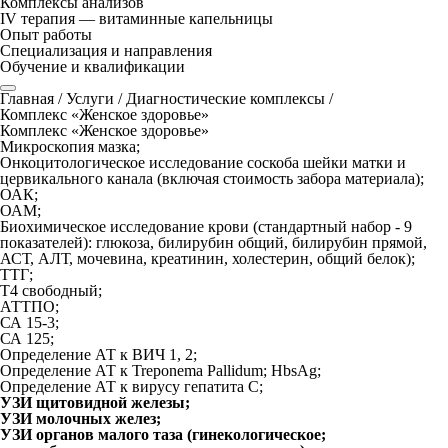
Комплексы анализов
IV терапия — витаминные капельницы
Опыт работы
Специализация и направления
Обучение и квалификации
Главная
/
Услуги
/
Диагностические комплексы
/
Комплекс «Женское здоровье»
Комплекс «Женское здоровье»
Микроскопия мазка;
Онкоцитологическое исследование соскоба шейки матки и
цервикального канала (включая стоимость забора материала);
ОАК;
ОАМ;
Биохимическое исследование крови (стандартный набор - 9
показателей): глюкоза, билирубин общий, билирубин прямой,
АСТ, АЛТ, мочевина, креатинин, холестерин, общий белок);
ТТГ;
Т4 свободный;
АТТПО;
СА 15-3;
СА 125;
Определение АТ к ВИЧ 1, 2;
Определение АТ к Treponema Pallidum; HbsAg;
Определение АТ к вирусу гепатита С;
УЗИ щитовидной железы;
УЗИ молочных желез;
УЗИ органов малого таза (гинекологическое;