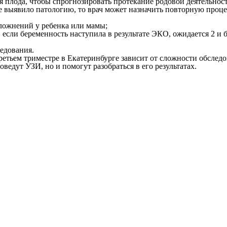
я плода, чтобы спрогнозировать протекание родовой деятельнос
е выявило патологию, то врач может назначить повторную проце
ложнений у ребенка или мамы;
я, если беременность наступила в результате ЭКО, ожидается 2 
едования.
етьем триместре в Екатеринбурге зависит от сложности обследо
ведут УЗИ, но и помогут разобраться в его результатах.