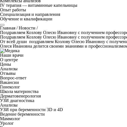
Комплексы анализов
IV терапия — витаминные капельницы
Опыт работы
Специализация и направления
Обучение и квалификации
Главная
/
Новости
/
Поздравляем Козлову Олесю Ивановну с получением профессорск
Поздравляем Козлову Олесю Ивановну с получением профессорск
От всей души поздравляем Козлову Олесю Ивановну с получение
Олеся Ивановна делится своими знаниями и профессионализмо
Наши врачи
О центре
Цены
Анализы
Отзывы
Вопрос-ответ
Вакансии
Гинеколог
Школа материнства
Дерматовенерология
УЗИ диагностика
Анализы
УЗИ при беременности 3D и 4D
Ведение беременности
Маммолог
Уролог