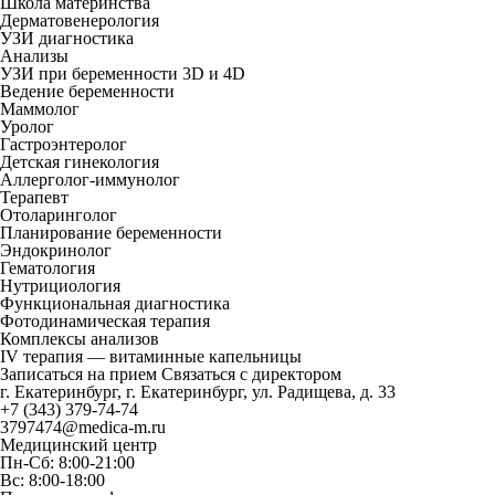
Школа материнства
Дерматовенерология
УЗИ диагностика
Анализы
УЗИ при беременности 3D и 4D
Ведение беременности
Маммолог
Уролог
Гастроэнтеролог
Детская гинекология
Аллерголог-иммунолог
Терапевт
Отоларинголог
Планирование беременности
Эндокринолог
Гематология
Нутрициология
Функциональная диагностика
Фотодинамическая терапия
Комплексы анализов
IV терапия — витаминные капельницы
Записаться на прием
Связаться с директором
г. Екатеринбург, г. Екатеринбург, ул. Радищева, д. 33
+7 (343) 379-74-74
3797474@medica-m.ru
Медицинский центр
Пн-Сб: 8:00-21:00
Вс: 8:00-18:00