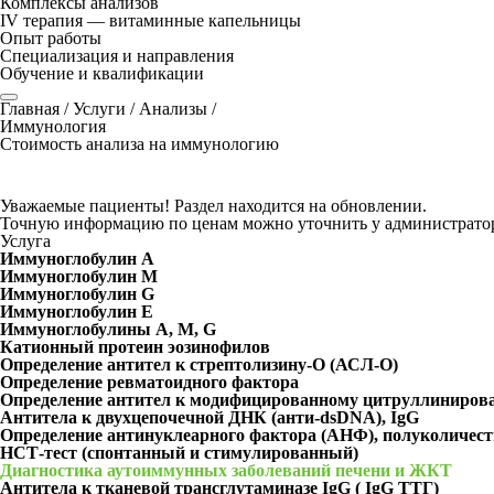
Комплексы анализов
IV терапия — витаминные капельницы
Опыт работы
Специализация и направления
Обучение и квалификации
Главная
/
Услуги
/
Анализы
/
Иммунология
Стоимость анализа на иммунологию
Уважаемые пациенты! Раздел находится на обновлении.
Точную информацию по ценам можно уточнить у администрато
Услуга
Иммуноглобулин A
Иммуноглобулин M
Иммуноглобулин G
Иммуноглобулин Е
Иммуноглобулины A, M, G
Катионный протеин эозинофилов
Определение антител к стрептолизину-О (АСЛ-О)
Определение ревматоидного фактора
Определение антител к модифицированному цитруллиниров
Антитела к двухцепочечной ДНК (анти-dsDNA), IgG
Определение антинуклеарного фактора (АНФ), полуколичес
НСТ-тест (спонтанный и стимулированный)
Диагностика аутоиммунных заболеваний печени и ЖКТ
Антитела к тканевой трансглутаминазе IgG ( IgG ТТГ)