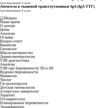
Срок выполнения: 9 суток.
Антитела к тканевой трансглутаминазе IgA (IgA ТТГ)
Срок выполнения: 9 суток.
Наши врачи
О центре
Цены
Анализы
Отзывы
Вопрос-ответ
Вакансии
Гинеколог
Школа материнства
Дерматовенерология
УЗИ диагностика
Анализы
УЗИ при беременности 3D и 4D
Ведение беременности
Маммолог
Уролог
Гастроэнтеролог
Детская гинекология
Аллерголог-иммунолог
Терапевт
Отоларинголог
Планирование беременности
Эндокринолог