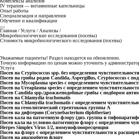
Комплексы анализов
IV терапия — витаминные капельницы
Опыт работы
Специализация и направления
Обучение и квалификации
Главная
/
Услуги
/
Анализы
/
Микробиологические исследования (посевы)
Стоимость микробиологического исследования (посевы)
Уважаемые пациенты! Раздел находится на обновлении.
Точную информацию по ценам можно уточнить у администрато
Услуга
Посев на Cryptococcus spp. без определения чувствительнос
Посев на грибы родов Candida, Aspergillus, Cryptococcus с 
Посев на Mycoplasma species с определением чувствительнос
Посев на Ureaplasma species с определением чувствительност
Посев Candida spp./дрожжеподобные грибы с подбором анти
Посев на Chlamydia trachomatis
Посев на Chlamydia trachomatis с определением чувствитель
Посев на гемолитический стрептококк группы А
Посев на дифтерию (Corynebacterium diphtheriae)
Посев кала на патогенную флору (диз. группа и тифопаратиф
Посев кала на условно-патогенную флору с определением чу
Herpes Simplex Virus 1/2, иммунофлюоресценция
Посев на флору с определением чувствительности к расшир
Посев на анаэробную флору