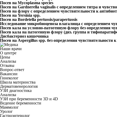
Посев на Mycoplasma species
Посев на Gardnerella vaginalis с определением титра и чув
Посев на флору с определением чувствительности к антибио
Посев на Yersinia spp.
Посев на Bordetella pertussis/parapertussis
Исследование микробиоценоза влагалища с определением чу
Посев кала на условно-патогенную флору без определения ч
Посев кала на патогенную флору (диз. группа и тифопаратиф
Дисбактериоз кишечника
Посев на Aspergillus spp. без определения чувствительност
Наши врачи
О центре
Цены
Анализы
Отзывы
Вопрос-ответ
Вакансии
Гинеколог
Школа материнства
Дерматовенерология
УЗИ диагностика
Анализы
УЗИ при беременности 3D и 4D
Ведение беременности
Маммолог
Уролог
Гастроэнтеролог