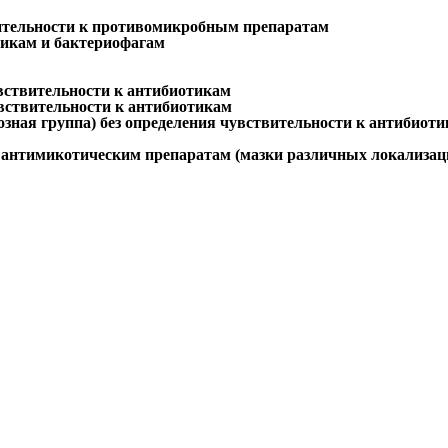
ствительности к противомикробным препаратам
тикам и бактериофагам
вствительности к антибиотикам
увствительности к антибиотикам
озная группа) без определения чувствительности к антибиот
и к антимикотическим препаратам (мазки различных локализац