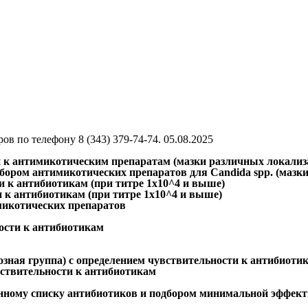
ров по телефону
8 (343) 379-74-74
. 05.08.2025
ти к антимикотическим препаратам (мазки различных локализ
подбором антимикотических препаратов для Candida spp. (маз
ти к антибиотикам (при титре 1х10^4 и выше)
и к антибиотикам (при титре 1х10^4 и выше)
микотических препаратов
ности к антибиотикам
озная группа) с определением чувствительности к антибиоти
вствительности к антибиотикам
енному списку антибиотиков и подбором минимальной эффект