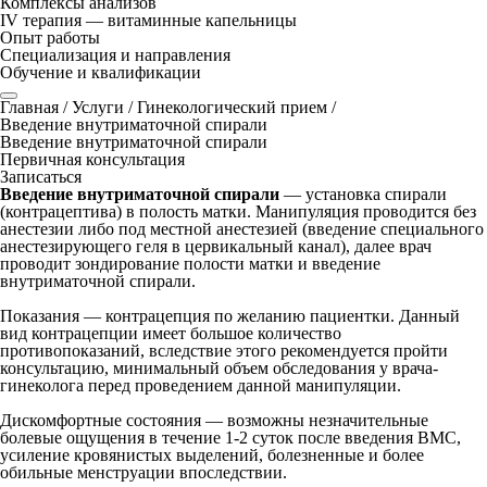
Комплексы анализов
IV терапия — витаминные капельницы
Опыт работы
Специализация и направления
Обучение и квалификации
Главная
/
Услуги
/
Гинекологический прием
/
Введение внутриматочной спирали
Введение внутриматочной спирали
Первичная консультация
Записаться
Введение внутриматочной спирали
— установка спирали
(контрацептива) в полость матки. Манипуляция проводится без
анестезии либо под местной анестезией (введение специального
анестезирующего геля в цервикальный канал), далее врач
проводит зондирование полости матки и введение
внутриматочной спирали.
Показания
— контрацепция по желанию пациентки. Данный
вид контрацепции имеет большое количество
противопоказаний, вследствие этого рекомендуется пройти
консультацию, минимальный объем обследования у врача-
гинеколога перед проведением данной манипуляции.
Дискомфортные состояния
— возможны незначительные
болевые ощущения в течение 1-2 суток после введения ВМС,
усиление кровянистых выделений, болезненные и более
обильные менструации впоследствии.