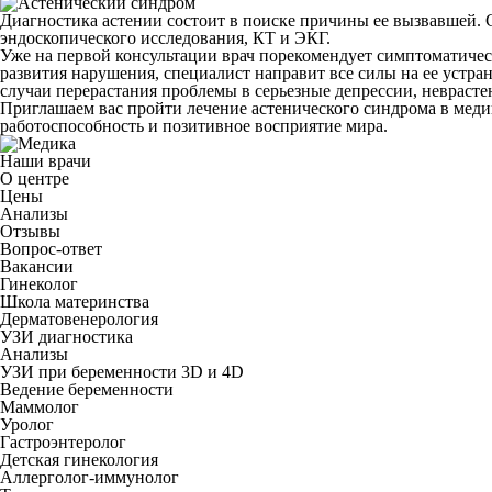
Диагностика астении состоит в поиске причины ее вызвавшей. С
эндоскопического исследования, КТ и ЭКГ.
Уже на первой консультации врач порекомендует симптоматиче
развития нарушения, специалист направит все силы на ее устра
случаи перерастания проблемы в серьезные депрессии, невраст
Приглашаем вас пройти лечение астенического синдрома в мед
работоспособность и позитивное восприятие мира.
Наши врачи
О центре
Цены
Анализы
Отзывы
Вопрос-ответ
Вакансии
Гинеколог
Школа материнства
Дерматовенерология
УЗИ диагностика
Анализы
УЗИ при беременности 3D и 4D
Ведение беременности
Маммолог
Уролог
Гастроэнтеролог
Детская гинекология
Аллерголог-иммунолог