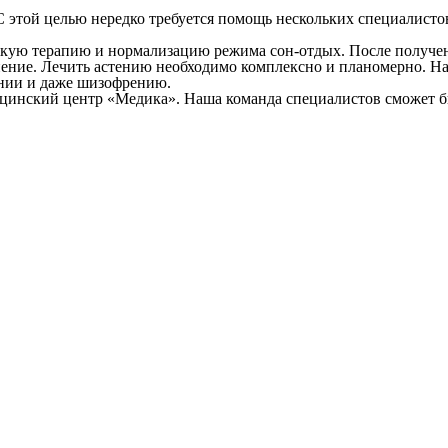
 этой целью нередко требуется помощь нескольких специалистов
скую терапию и нормализацию режима сон-отдых. После получен
нение. Лечить астению необходимо комплексно и планомерно. Над
ении и даже шизофрению.
ицинский центр «Медика». Наша команда специалистов сможет б