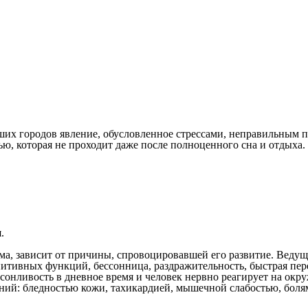
их городов явление, обусловленное стрессами, неправильным п
ю, которая не проходит даже после полноценного сна и отдыха. 
.
а, зависит от причины, спровоцировавшей его развитие. Ведущ
нитивных функций, бессонница, раздражительность, быстрая пе
 сонливость в дневное время и человек нервно реагирует на ок
ений: бледностью кожи, тахикардией, мышечной слабостью, боля