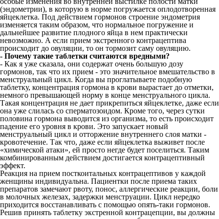
особые изменения во внутренней выстилке полости матки
(эндометрии), в которую в норме погружается оплодотворенная
яйцеклетка. Под действием гормонов строение эндометрия
изменяется таким образом, что нормальное погружение и
дальнейшее развитие плодного яйца в нем практически
невозможно. А если прием экстренного контрацептива
происходит до овуляции, то он тормозит саму овуляцию.
- Почему такие таблетки считаются вредными?
- Как я уже сказала, они содержат очень большую дозу
гормонов, так что их прием - это значительное вмешательство в
менструальный цикл. Когда вы проглатываете подобную
таблетку, концентрация гормона в крови вырастает до отметки,
немного превышающей норму в конце менструального цикла.
Такая концентрация не дает прикрепиться яйцеклетке, даже если
она уже слилась со сперматозоидом. Кроме того, через сутки
половина гормона выводится из организма, то есть происходит
падение его уровня в крови. Это запускает новый
менструальный цикл и отторжение внутреннего слоя матки -
кровотечение. Так что, даже если яйцеклетка выживет после
«химической атаки», ей просто негде будет поселиться. Таким
комбинированным действием достигается контрацептивный
эффект.
Реакция на прием посткоитальных контрацептивов у каждой
женщины индивидуальна. Пациентки после приема таких
препаратов замечают рвоту, понос, аллергические реакции, боли
в молочных железах, задержки менструации. Цикл нередко
приходится восстанавливать с помощью опять-таки гормонов.
Решив принять таблетку экстренной контрацепции, вы должны