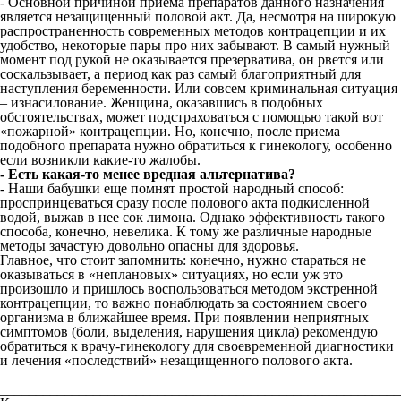
- Основной причиной приема препаратов данного назначения
является незащищенный половой акт. Да, несмотря на широкую
распространенность современных методов контрацепции и их
удобство, некоторые пары про них забывают. В самый нужный
момент под рукой не оказывается презерватива, он рвется или
соскальзывает, а период как раз самый благоприятный для
наступления беременности. Или совсем криминальная ситуация
– изнасилование. Женщина, оказавшись в подобных
обстоятельствах, может подстраховаться с помощью такой вот
«пожарной» контрацепции. Но, конечно, после приема
подобного препарата нужно обратиться к гинекологу, особенно
если возникли какие-то жалобы.
- Есть какая-то менее вредная альтернатива?
- Наши бабушки еще помнят простой народный способ:
проспринцеваться сразу после полового акта подкисленной
водой, выжав в нее сок лимона. Однако эффективность такого
способа, конечно, невелика. К тому же различные народные
методы зачастую довольно опасны для здоровья.
Главное, что стоит запомнить: конечно, нужно стараться не
оказываться в «неплановых» ситуациях, но если уж это
произошло и пришлось воспользоваться методом экстренной
контрацепции, то важно понаблюдать за состоянием своего
организма в ближайшее время. При появлении неприятных
симптомов (боли, выделения, нарушения цикла) рекомендую
обратиться к врачу-гинекологу для своевременной диагностики
и лечения «последствий» незащищенного полового акта.
________________________________________________________