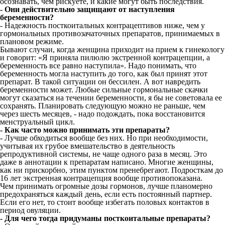
осознавать, чем рискуете, и какие могут быть последствия.
- Они действительно защищают от наступления
беременности?
- Надежность посткоитальных контрацептивов ниже, чем у
гормональных противозачаточных препаратов, принимаемых в
плановом режиме.
Бывают случаи, когда женщина приходит на прием к гинекологу
и говорит: «Я приняла пилюлю экстренной контрацепции, а
беременность все равно наступила». Надо понимать, что
беременность могла наступить до того, как был принят этот
препарат. В такой ситуации он бессилен. А вот навредить
беременности может. Любые сильные гормональные скачки
могут сказаться на течении беременности, я бы не советовала ее
сохранять. Планировать следующую можно не раньше, чем
через шесть месяцев, - надо подождать, пока восстановится
менструальный цикл.
- Как часто можно принимать эти препараты?
- Лучше обходиться вообще без них. Но при необходимости,
учитывая их грубое вмешательство в деятельность
репродуктивной системы, не чаще одного раза в месяц. Это
даже в аннотации к препаратам написано. Многие женщины,
как ни прискорбно, этим пунктом пренебрегают. Подросткам до
16 лет экстренная контрацепция вообще противопоказана.
Чем принимать огромные дозы гормонов, лучше планомерно
предохраняться каждый день, если есть постоянный партнер.
Если его нет, то стоит вообще избегать половых контактов в
период овуляции.
- Для чего тогда придуманы посткоитальные препараты?