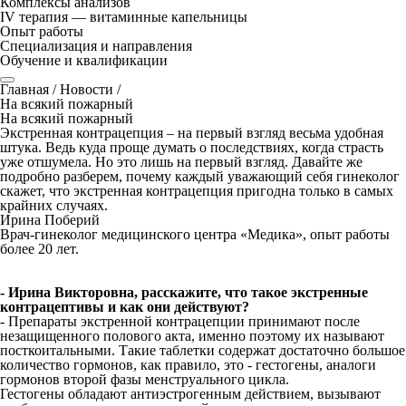
Комплексы анализов
IV терапия — витаминные капельницы
Опыт работы
Специализация и направления
Обучение и квалификации
Главная
/
Новости
/
На всякий пожарный
На всякий пожарный
Экстренная контрацепция – на первый взгляд весьма удобная
штука. Ведь куда проще думать о последствиях, когда страсть
уже отшумела. Но это лишь на первый взгляд. Давайте же
подробно разберем, почему каждый уважающий себя гинеколог
скажет, что экстренная контрацепция пригодна только в самых
крайних случаях.
Ирина Поберий
Врач-гинеколог медицинского центра «Медика», опыт работы
более 20 лет.
- Ирина Викторовна, расскажите, что такое экстренные
контрацептивы и как они действуют?
- Препараты экстренной контрацепции принимают после
незащищенного полового акта, именно поэтому их называют
посткоитальными. Такие таблетки содержат достаточно большое
количество гормонов, как правило, это - гестогены, аналоги
гормонов второй фазы менструального цикла.
Гестогены обладают антиэстрогенным действием, вызывают