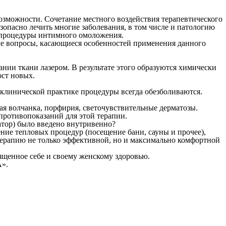
возможности. Сочетание местного воздействия терапевтического
зопасно лечить многие заболевания, в том числе и патологию
 процедуры интимного омоложения.
ые вопросы, касающиеся особенностей применения данного
нии ткани лазером. В результате этого образуются химически
ост новых.
клинической практике процедуры всегда обезболиваются.
ая волчанка, порфирия, светочувствительные дерматозы.
противопоказаний для этой терапии.
атор) было введено внутривенно?
ние тепловых процедур (посещение бани, сауны и прочее),
терапию не только эффективной, но и максимально комфортной
ященное себе и своему женскому здоровью.
А».