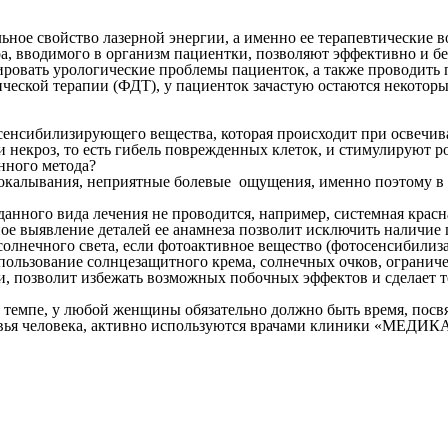
ьное свойство лазерной энергии, а именно ее терапевтические 
а, вводимого в организм пациентки, позволяют эффективно и бе
ировать урологические проблемы пациенток, а также проводить
еской терапии (ФДТ), у пациенток зачастую остаются некотор
сенсибилизирующего вещества, которая происходит при освечива
 некроз, то есть гибель поврежденных клеток, и стимулируют р
нного метода?
покалывания, неприятные болевые ощущения, именно поэтому в 
анного вида лечения не проводится, например, системная красн
е выявление деталей ее анамнеза позволит исключить наличие 
солнечного света, если фотоактивное вещество (фотосенсибилиз
ользование солнцезащитного крема, солнечных очков, ограниче
и, позволит избежать возможных побочных эффектов и сделает 
м темпе, у любой женщины обязательно должно быть время, посв
ровья человека, активно используются врачами клиники «МЕДИК