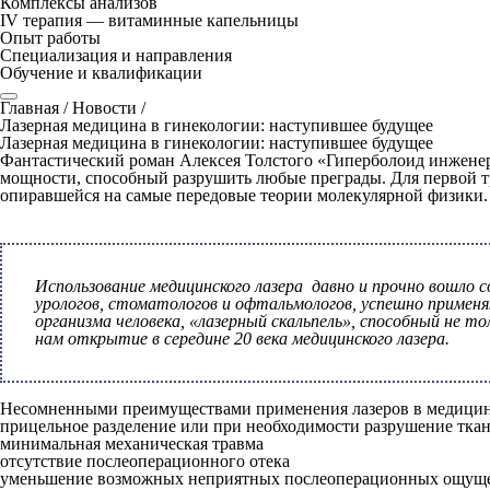
Комплексы анализов
IV терапия — витаминные капельницы
Опыт работы
Специализация и направления
Обучение и квалификации
Главная
/
Новости
/
Лазерная медицина в гинекологии: наступившее будущее
Лазерная медицина в гинекологии: наступившее будущее
Фантастический роман Алексея Толстого «Гиперболоид инженера
мощности, способный разрушить любые преграды. Для первой тр
опиравшейся на самые передовые теории молекулярной физики.
Использование медицинского лазера давно и прочно вошло с
урологов, стоматологов и офтальмологов, успешно примен
организма человека, «лазерный скальпель», способный не т
нам открытие в середине 20 века медицинского лазера.
Несомненными преимуществами применения лазеров в медицин
прицельное разделение или при необходимости разрушение тка
минимальная механическая травма
отсутствие послеоперационного отека
уменьшение возможных неприятных послеоперационных ощущ