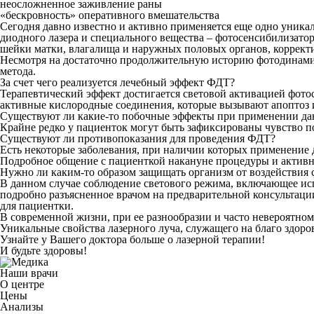
неосложненное заживление раны
«бескровность» оперативного вмешательства
Сегодня давно известно и активно применяется еще одно уникал
диодного лазера и специального вещества – фотосенсибилизатор
шейки матки, влагалища и наружных половых органов, коррект
Несмотря на достаточно продолжительную историю фотодинамич
метода.
За счет чего реализуется лечебный эффект ФДТ?
Терапевтический эффект достигается световой активацией фото
активные кислородные соединения, которые вызывают апоптоз и
Существуют ли какие-то побочные эффекты при применении да
Крайне редко у пациенток могут быть зафиксированы чувство 
Существуют ли противопоказания для проведения ФДТ?
Есть некоторые заболевания, при наличии которых применение д
Подробное общение с пациенткой накануне процедуры и активно
Нужно ли каким-то образом защищать организм от воздействия 
В данном случае соблюдение светового режима, включающее исп
подробно разъясненное врачом на предварительной консультаци
для пациентки.
В современной жизни, при ее разнообразии и часто невероятно
Уникальные свойства лазерного луча, служащего на благо здо
Узнайте у Вашего доктора больше о лазерной терапии!
И будьте здоровы!
Наши врачи
О центре
Цены
Анализы