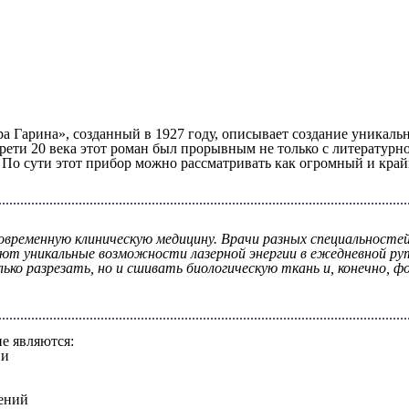
 Гарина», созданный в 1927 году, описывает создание уникаль
ети 20 века этот роман был прорывным не только с литературно
 По сути этот прибор можно рассматривать как огромный и кра
овременную клиническую медицину. Врачи разных специальностей
яют уникальные возможности лазерной энергии в ежедневной р
олько разрезать, но и сшивать биологическую ткань и, конечно
е являются:
ни
ений