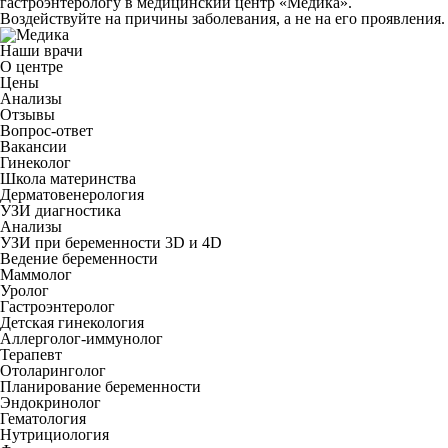
гастроэнтерологу в медицинский центр «Медика».
Воздействуйте на причины заболевания, а не на его проявления.
Наши врачи
О центре
Цены
Анализы
Отзывы
Вопрос-ответ
Вакансии
Гинеколог
Школа материнства
Дерматовенерология
УЗИ диагностика
Анализы
УЗИ при беременности 3D и 4D
Ведение беременности
Маммолог
Уролог
Гастроэнтеролог
Детская гинекология
Аллерголог-иммунолог
Терапевт
Отоларинголог
Планирование беременности
Эндокринолог
Гематология
Нутрициология