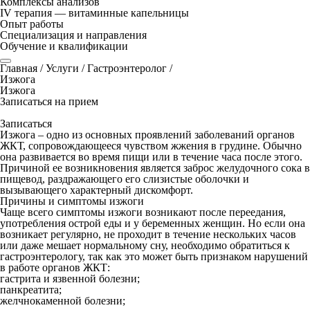
Комплексы анализов
IV терапия — витаминные капельницы
Опыт работы
Специализация и направления
Обучение и квалификации
Главная
/
Услуги
/
Гастроэнтеролог
/
Изжога
Изжога
Записаться на прием
Записаться
Изжога – одно из основных проявлений заболеваний органов
ЖКТ, сопровождающееся чувством жжения в грудине. Обычно
она развивается во время пищи или в течение часа после этого.
Причиной ее возникновения является заброс желудочного сока в
пищевод, раздражающего его слизистые оболочки и
вызывающего характерный дискомфорт.
Причины и симптомы изжоги
Чаще всего симптомы изжоги возникают после переедания,
употребления острой еды и у беременных женщин. Но если она
возникает регулярно, не проходит в течение нескольких часов
или даже мешает нормальному сну, необходимо обратиться к
гастроэнтерологу, так как это может быть признаком нарушений
в работе органов ЖКТ:
гастрита и язвенной болезни;
панкреатита;
желчнокаменной болезни;