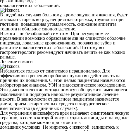
грыжи пищевода;
онкологических заболеваний.
В подобных случаях больному, кроме ощущения жжения, будет
досаждать горечь во рту, неприятная отрыжка, трудности при
глотании, повышенная утомляемость, снижение аппетита,
тошнота и обильное слюноотделение.
Изжога – не безобидный симптом. При регулярном ее
проявлении возможно образование язв на слизистой оболочке
пищевода, локальные кровоизлияния, поражение зубов и
развитие онкологических заболеваний. Поэтому все
гастроэнтерологи рекомендуют начинать лечить ее как можно
раньше.
Лечение изжоги
Избавляться только от симптомов нерационально. Для
эффективного решения проблемы нужно воздействовать на
причины их появления. С этой целью пациентам назначаются
лабораторные анализы, УЗИ и эндоскопическое исследование.
Эти диагностические методы помогут обнаружить имеющиеся
заболевания и подобрать наиболее результативное лечение
изжоги. В зависимости от диагноза пациентам назначается
диета, прием лекарственных средств и хирургическое
вмешательство (в единичных случаях).
Для устранения дискомфорта врач назначает симптоматическую
терапию, в состав которой могут входить антациды и народные
средства, которые можно приготовить в
домашних условиях. Не миритесь с изжогой, запишитесь к